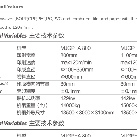
andFeatures
r nonwoven,BOPP,CPP,PET,PC,PVC and combined film and paper with the s
eed is 120m/min.